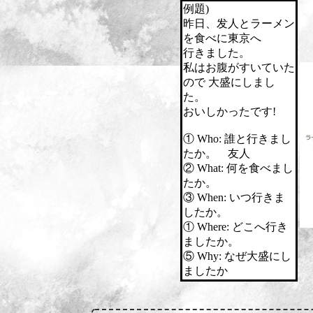
例題)
昨日、发人とラーメン
を食べに東京へ
行きました。
私はお腹がすいていた
ので 大盛にしまし
た。
おいしかったです!
① Who: 誰と行きまし
たか。 友人
② What: 何を食べまし
たか。
③ When: いつ行きま
したか。
① Where: どこへ行き
ましたか。
⑤ Why: なぜ大盛にし
ましたか