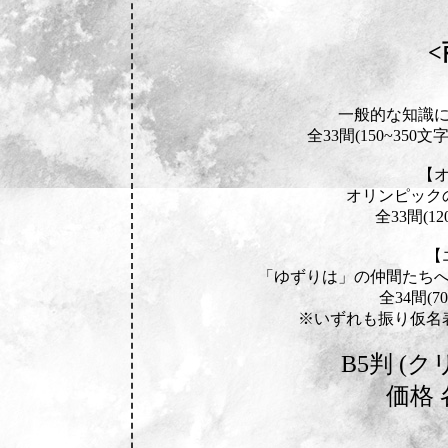
一般的な知識
全33間(150~35
【
オリンピック
全33間(1
【
「ゆずりは」の仲間たち
全34間(7
※いずれも振り仮名
B5判 (
価格 各