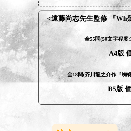
<遠藤尚志先生監修 『Wh
全55問(50文字程度:
A4版 価
全18問(芥川龍之介作『蜘
B5版 価